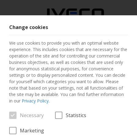
Change cookies
AUSTRIA
We use cookies to provide you with an optimal website
experience. This includes cookies that are necessary for the
SELECT COUNTRY
operation of the site and for controlling our commercial
business objectives, as well as cookies that are used only
CHANGE LANGUAGE
for anonymous statistical purposes, for convenience
settings or to display personalized content. You can decide
for yourself which categories you want to allow. Please
Toggle
MENU
note that based on your settings, not all functionalities of
navigation
the site may be available. You can find further information
in our
Privacy Policy
.
Necessary
Statistics
Marketing