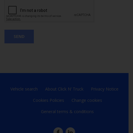
SEND
Vehicle search
About Click N‘ Truck
Privacy Notice
Cookies Policies
Change cookies
General terms & conditions