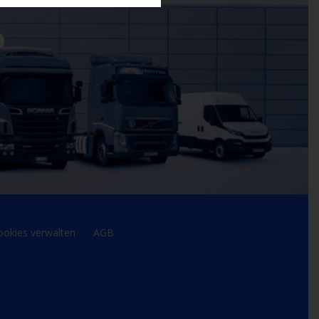
D
ookies verwalten
AGB