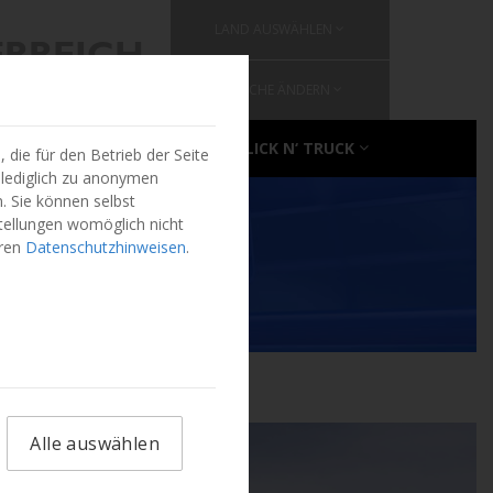
LAND AUSWÄHLEN
ERREICH
SPRACHE ÄNDERN
ÜBER CLICK N‘ TRUCK
die für den Betrieb der Seite
 lediglich zu anonymen
. Sie können selbst
stellungen womöglich nicht
eren
Datenschutzhinweisen
.
Alle auswählen