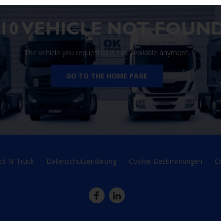
410 VEHICLE NOT FOUN
The vehicle you requested is not available anymore.
GO TO THE HOME PAGE
ck N‘ Truck
Datenschutzerklärung
Cookie-Bestimmungen
C