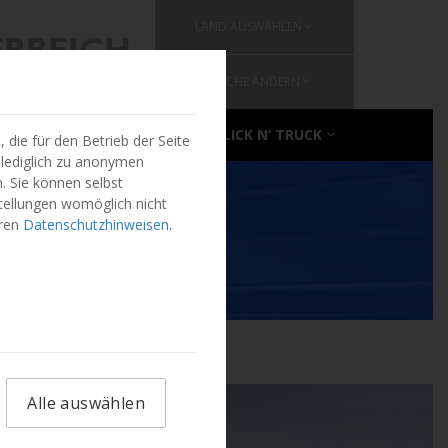
LAND AUSWÄHLEN
ERREICH
SPRACHE ÄNDERN
ÜBER CLICK N‘ TRUCK
die für den Betrieb der Seite
 lediglich zu anonymen
. Sie können selbst
stellungen womöglich nicht
eren
Datenschutzhinweisen
.
Alle auswählen