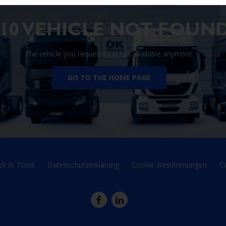
410 VEHICLE NOT FOUN
The vehicle you requested is not available anymore.
GO TO THE HOME PAGE
ck N‘ Truck
Datenschutzerklärung
Cookie-Bestimmungen
C