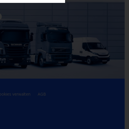
D
ookies verwalten
AGB